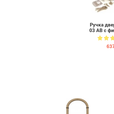
Ручка две
03 AB с ф
637