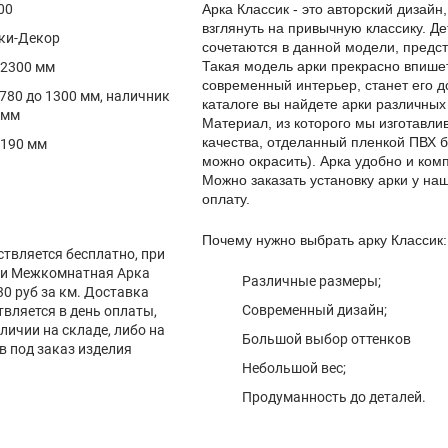
00
Арка Классик - это авторский дизай
взглянуть на привычную классику. Д
ки-Декор
сочетаются в данной модели, предс
Такая модель арки прекрасно впише
 2300 мм
современный интерьер, станет его д
 780 до 1300 мм, наличник
каталоге вы найдете арки различных
 мм
Материал, из которого мы изготавли
качества, отделанный пленкой ПВХ б
 190 мм
можно окрасить). Арка удобно и комп
Можно заказать установку арки у на
оплату.
Почему нужно выбрать арку Классик:
ствляется бесплатно, при
вки Межкомнатная Арка
Различные размеры;
 30 руб за км. Доставка
Современный дизайн;
вляется в день оплаты,
личии на складе, либо на
Большой выбор оттенков
в под заказ изделия
Небольшой вес;
Продуманность до деталей.