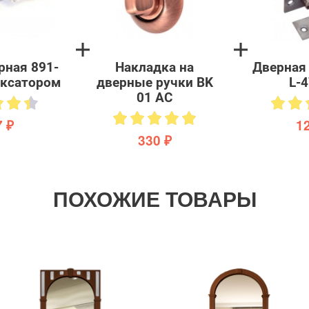
рная 891-
Накладка на
Дверная
иксатором
дверные ручки BK
L-
01 AC
 ₽
1
330 ₽
ПОХОЖИЕ ТОВАРЫ