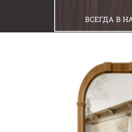
Задвижки
Замки
Защелки
Накладки под фиксаторы
Петли
Шпингалеты
Ручки
Упоры