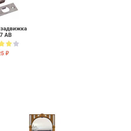
 задвижка
47 AB
25 ₽