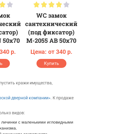
мок
WC замок
ческий
сантехнический
сатор)
(под фиксатор)
 50х70
M-2055 AB 50х70
340 р.
Цена: от 340 р.
ь
Купить
опустить кражи имущества,
рской дверной компании»
. К продаже
олько видов:
й личинки с маленькими игловидными
ханизма.
й механизм секретности -