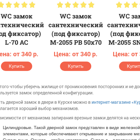
WC замок
WC замок
WC за
нтехнический
сантехнический
сантехни
од фиксатор)
(под фиксатор)
(под фик
L-70 AC
M-2055 PB 50х70
M-2055 SN
ена: от 340 р.
Цена: от 340 р.
Цена: от 
Купить
Купить
Купит
того чтобы уберечь жилище от проникновения посторонних и не д
льзуется замок определенной конфигурации.
ть дверной замок в двери в Курске можно в
интернет-магазине «Ку
лагается хороший выбор механизмов.
висимости от механизма запирания врезные замки делятся на неск
Цилиндровые. Такой дверной замок представлен в виде железно
элементами, которые обеспечивают открывание и закрывание ме
Сувальдные. Основа – стойка хвостовика. Сувальд – пластинчаты