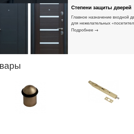
дорогих полотен!
Степени защиты дверей
Главное назначение входной д
для нежелательных «посетител
основана классификация защит
Подробнее
но профессионалы различают 
овары