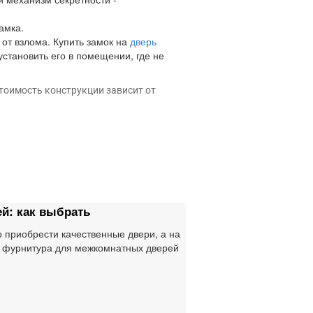
амка.
от взлома. Купить замок на
дверь
установить его в помещении, где не
Стоимость конструкции зависит от
й: как выбрать
о приобрести качественные двери, а на
я фурнитура для межкомнатных дверей
эксплуатации, а потому покупать
укцию, ценовая политика которой
 цены главного изделия. Плохие по
енты испортят отличное впечатление от