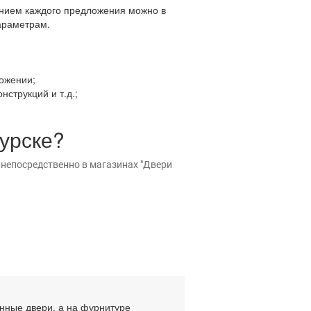
анием каждого предложения можно в
параметрам.
ожении;
струкций и т.д.;
Курске?
 непосредственно в магазинах "Двери
енные двери, а на фурнитуре