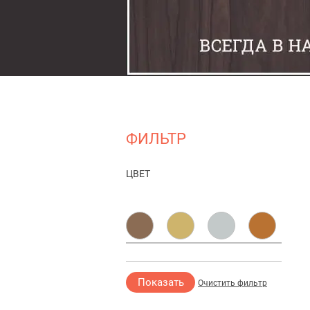
Задвижки
Замки
Защелки
Накладки под фиксаторы
ФИЛЬТР
Петли
ЦВЕТ
Шпингалеты
Ручки
Упоры