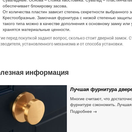
обеспечивает блокировку засова.
От количества пластин зависит степень секретности выбранного з
Крестообразные. Замочная фурнитура с низкой степенью защиты 
такого типа можно в качестве дополнения к основному замку или 
хранятся материальные ценности.
ие перед покупкой задают вопрос, сколько стоит дверной замок. 
зводителя, установленного механизма и от способа установки.
лезная информация
Лучшая фурнитура двере
Многие считают, что достаточн
фурнитуре сэкономить. Лучша
обеспечивает длительный срок 
Подробнее
необходимо качественную прод
может достигать даже половины
качеству дополнительные элем