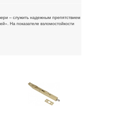
вери – служить надежным препятствием
ей». На показателе взломостойкости
ы дверей. В основном используются 4,
гораздо больше.