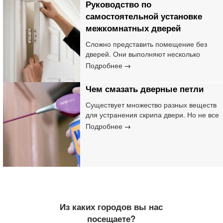
Руководство по
необходимо качественную продукцию,
самостоятельной установке
ценовая политика которой может
достигать даже половины цены главного
межкомнатных дверей
изделия. Плохие по качеству
Сложно представить помещение без
дополнительные элементы испортят
дверей. Они выполняют несколько
отличное впечатление от дорогих
важных функций одновременно: служат
Подробнее
полотен!
для обеспечения звукоизоляции,
разделяют помещения на отдельные
Чем смазать дверные петли
зоны и дополняют интерьер,
соответствуя выбранному стилю.
Существует множество разных веществ
для устранения скрипа двери. Но не все
подходят для качественного решения
Подробнее
проблемы
Из каких городов вы нас
посещаете?