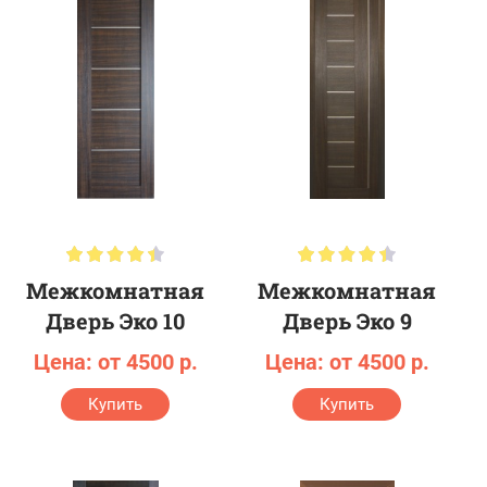
Темные двери
Коричневые двери
Бежевые двери
Размер:
60x200
70x200
80x200
90x200
Высокие межкомнатные двери
Узкие двери
Низкая дверь
Широкие двери
Межкомнатная
Межкомнатная
Материал и вид:
Дверь Эко 10
Дверь Эко 9
Цена: от 4500 р.
Шпон
Экошпон
Цена: от 4500 р.
Зеркальные
Без стекла
Со стеклом
Купить
Купить
Двухстворчатые двери
Нестандартные межкомнатные двери