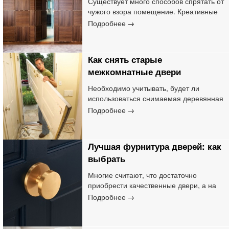
Существует много способов спрятать от
чужого взора помещение. Креативные
идеи подразумевают, что вход в комнату
Подробнее
ничем не будет отличаться от предметов
интерьера.
Как снять старые
межкомнатные двери
Необходимо учитывать, будет ли
использоваться снимаемая деревянная
конструкция в дальнейшем или она
Подробнее
подлежит выбросу. От этого зависит, как
будет проводиться демонтаж
Лучшая фурнитура дверей: как
выбрать
Многие считают, что достаточно
приобрести качественные двери, а на
фурнитуре сэкономить. Лучшая
Подробнее
фурнитура для межкомнатных дверей
обеспечивает длительный срок
эксплуатации, а потому покупать