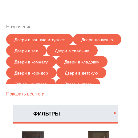
Назначение:
Двери в ванную и туалет
Двери на кухню
Двери в зал
Двери в спальню
Двери в комнату
Двери в кладовку
Двери в коридор
Двери в детскую
Офисные двери
Дверь в класс
Показать все теги
Дверь в террасу
Двери для гардеробной
Двери в деревянном доме
ФИЛЬТРЫ
Цвет:
Белые
Венге
Серые двери