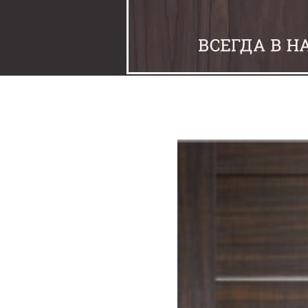
Задвижки
Замки
Защелки
Накладки под фиксаторы
Петли
Шпингалеты
Ручки
Упоры