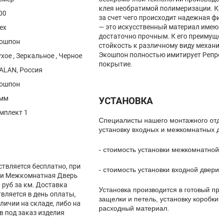
клея необратимой полимеризации. К
00
за счет чего происходит надежная ф
— это искусственный материал имею
ех
достаточно прочным. К его преиму
ошпон
стойкость к различному виду механ
Экошпон полностью имитирует Репр
ухое , Зеркальное , Черное
покрытие.
ALAN, Россия
ошпон
мм
УСТАНОВКА
мплект 1
Специалисты нашего монтажного от
установку входных и межкомнатных 
- стоимость установки межкомнатной
ствляется бесплатно, при
- стоимость установки входной двери
вки Межкомнатная Дверь
0 руб за км. Доставка
Установка производится в готовый пр
ляется в день оплаты,
защелки и петель, установку коробки
личии на складе, либо на
расходный материал.
в под заказ изделия