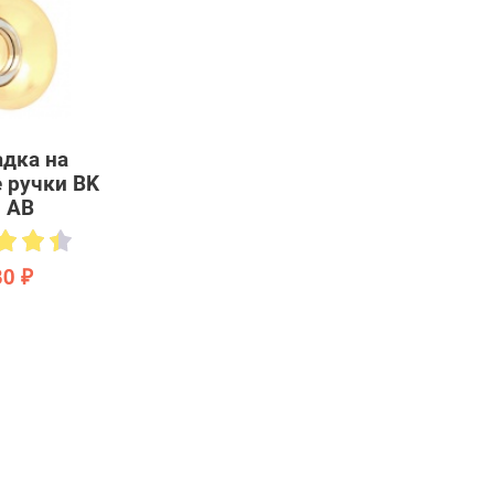
дка на
 ручки BK
 AB
30 ₽