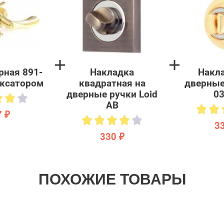
рная 891-
Накладка
Накла
иксатором
квадратная на
дверные
дверные ручки Loid
03
AB
 ₽
3
330 ₽
ПОХОЖИЕ ТОВАРЫ