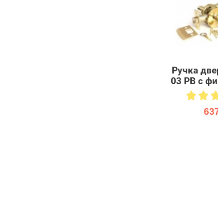
Ручка две
03 PB с ф
637