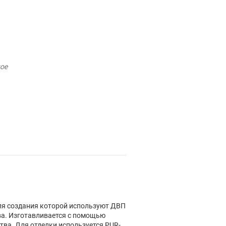
ое
для создания которой используют ДВП
ва. Изготавливается с помощью
тва. Для отделки используется PUR-