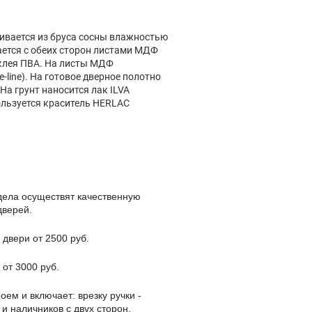
ливается из бруса сосны влажностью
ается с обеих сторон листами МДФ
клея ПВА. На листы МДФ
-line). На готовое дверное полотно
 На грунт наносится лак ILVA
ользуется краситель HERLAC
дела осуществят качественную
дверей.
 двери от 2500 руб.
 от 3000 руб.
оем и включает: врезку ручки -
 и наличников с двух сторон,