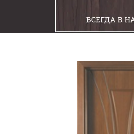
Задвижки
Замки
Защелки
Накладки под фиксаторы
Петли
Шпингалеты
Ручки
Упоры