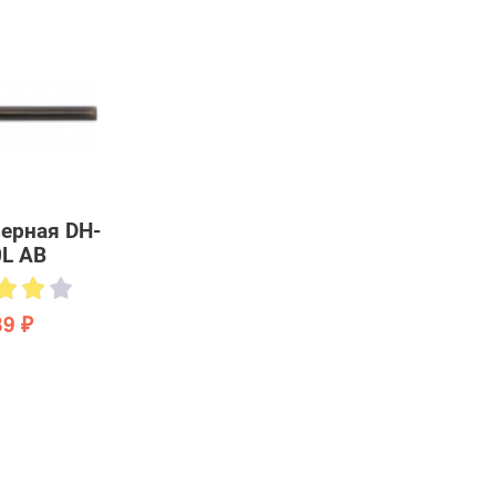
ерная DH-
L AB
39 ₽