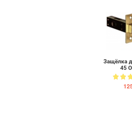
Защёлка д
45 O
125