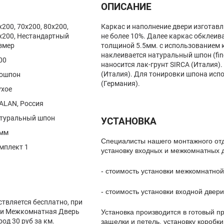
ОПИСАНИЕ
x200, 70x200, 80x200,
Каркас и наполнение двери изготав
x200, Нестандартный
не более 10%. Далее каркас обклеив
змер
толщиной 5.5мм. с использованием 
наклеивается натуральный шпон (fine
00
наносится лак-грунт SIRCA (Италия).
(Италия). Для тонировки шпона исп
ошпон
(Германия).
ухое
ALAN, Россия
туральный шпон
УСТАНОВКА
мм
Специалисты нашего монтажного от
мплект 1
установку входных и межкомнатных 
- стоимость установки межкомнатной
- стоимость установки входной двери
ствляется бесплатно, при
вки Межкомнатная Дверь
Установка производится в готовый пр
род 30 руб за км.
защелки и петель, установку коробки