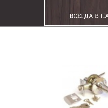
Задвижки
Замки
Защелки
Накладки под фиксаторы
Петли
Шпингалеты
Ручки
Упоры