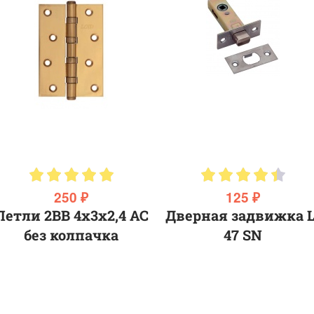
250 ₽
125 ₽
Петли 2ВВ 4х3х2,4 АС
Дверная задвижка L
без колпачка
47 SN