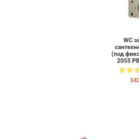
WC з
сантехн
(под фикс
2055 P
340