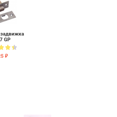
 задвижка
47 GP
25 ₽