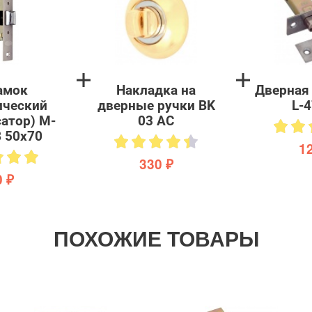
амок
Накладка на
Дверная
ический
дверные ручки BK
L-
атор) M-
03 AC
B 50х70
1
330 ₽
 ₽
ПОХОЖИЕ ТОВАРЫ