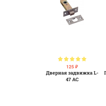
125 ₽
Дверная задвижка L-
47 AC