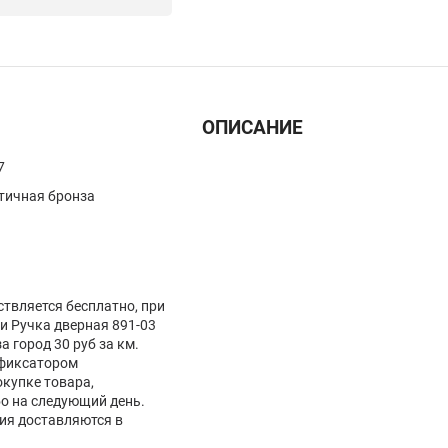
ОПИСАНИЕ
7
тичная бронза
ствляется бесплатно, при
ки Ручка дверная 891-03
за город 30 руб за км.
 фиксатором
окупке товара,
бо на следующий день.
лия доставляются в