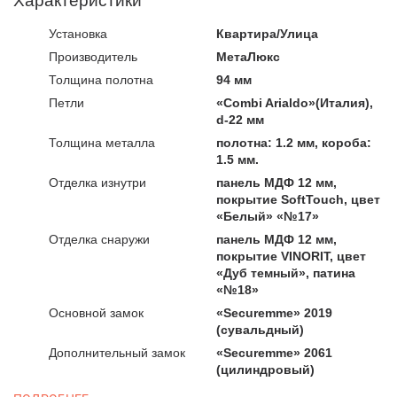
Характеристики
Установка
Квартира/Улица
Производитель
МетаЛюкс
Толщина полотна
94 мм
Петли
«Combi Arialdo»(Италия),
d-22 мм
Толщина металла
полотна: 1.2 мм, короба:
1.5 мм.
Отделка изнутри
панель МДФ 12 мм,
покрытие SoftTouch, цвет
«Белый» «№17»
Отделка снаружи
панель МДФ 12 мм,
покрытие VINORIT, цвет
«Дуб темный», патина
«№18»
Основной замок
«Securemme» 2019
(сувальдный)
Дополнительный замок
«Securemme» 2061
(цилиндровый)