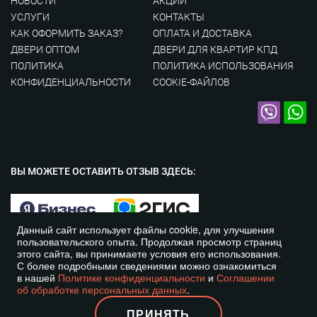
НОВОСТИ
АКЦИИ
УСЛУГИ
КОНТАКТЫ
КАК ОФОРМИТЬ ЗАКАЗ?
ОПЛАТА И ДОСТАВКА
ДВЕРИ ОПТОМ
ДВЕРИ ДЛЯ КВАРТИР КПД
ПОЛИТИКА
ПОЛИТИКА ИСПОЛЬЗОВАНИЯ
КОНФИДЕНЦИАЛЬНОСТИ
COOKIE-ФАЙЛОВ
ВЫ МОЖЕТЕ ОСТАВИТЬ
ОТЗЫВ ЗДЕСЬ:
Данный сайт использует файлы cookie, для улучшения
пользовательского опыта. Продолжая просмотр страниц
этого сайта, вы принимаете условия его использования.
С более подробными сведениями можно ознакомиться
© Курская Дверная Компания 2016-2026 год. Все права
в нашей
Политике конфиденциальности
и
Соглашении
защищены
об обработке персональных данных
.
ПРИНЯТЬ