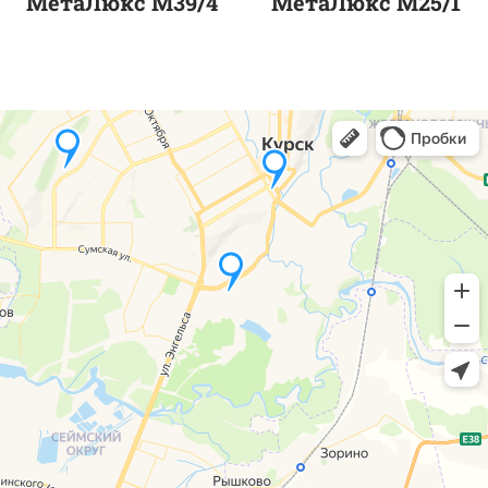
МетаЛюкс M39/4
МетаЛюкс M25/1