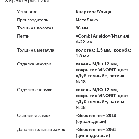
Характеристики
Установка
Квартира​/Улица
Производитель
МетаЛюкс
Толщина полотна
96 мм
Петли
«Combi Arialdo»(Италия),
d-22 мм
Толщина металла
полотна: 1.5 мм., короба:
1.8 мм.
Отделка изнутри
панель МДФ 12 мм,
покрытие VINORIT, цвет
«Дуб темный», патина
№18
Отделка снаружи
панель МДФ 12 мм,
покрытие VINORIT, цвет
«Дуб темный», патина
№18
Основной замок
«Securemme» 2019
(сувальдный)
Дополнительный замок
«Securemme» 2061
(цилиндровый)