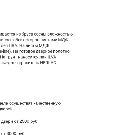
ливается из бруса сосны влажностью
ается с обеих сторон листами МДФ
клея ПВА. На листы МДФ
-line). На готовое дверное полотно
 На грунт наносится лак ILVA
ользуется краситель HERLAC
дела осуществят качественную
дверей.
 двери от 2500 руб.
 от 3000 руб.