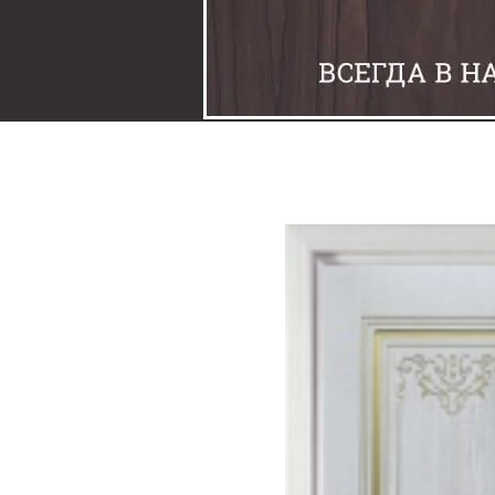
Задвижки
Замки
Защелки
Накладки под фиксаторы
Петли
Шпингалеты
Ручки
Упоры