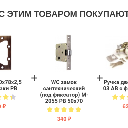
С ЭТИМ ТОВАРОМ ПОКУПАЮ
0х78х2,5
WC замок
Ручка дв
зки PB
сантехнический
03 AB с 
(под фиксатор) M-
2055 PB 50х70
 ₽
6
340 ₽