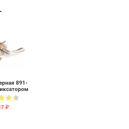
Т
ерная 891-
фиксатором
37 ₽