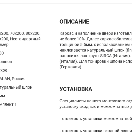
ОПИСАНИЕ
x200, 70x200, 80x200,
Каркас и наполнение двери изготав
x200, Нестандартный
не более 10%. Далее каркас обклеив
змер
толщиной 5.5мм. с использованием 
наклеивается натуральный шпон (fine
00
наносится лак-грунт SIRCA (Италия).
(Италия). Для тонировки шпона исп
ошпон
(Германия).
ухое
ALAN, Россия
туральный шпон
УСТАНОВКА
мм
Специалисты нашего монтажного от
мплект 1
установку входных и межкомнатных 
- стоимость установки межкомнатной
- стоимость установки входной двери