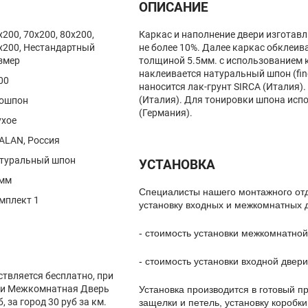
ОПИСАНИЕ
x200, 70x200, 80x200,
Каркас и наполнение двери изготав
x200, Нестандартный
не более 10%. Далее каркас обклеив
змер
толщиной 5.5мм. с использованием 
наклеивается натуральный шпон (fine
00
наносится лак-грунт SIRCA (Италия).
(Италия). Для тонировки шпона исп
ошпон
(Германия).
ухое
ALAN, Россия
туральный шпон
УСТАНОВКА
мм
Специалисты нашего монтажного от
мплект 1
установку входных и межкомнатных 
- стоимость установки межкомнатной
- стоимость установки входной двери
ствляется бесплатно, при
вки Межкомнатная Дверь
Установка производится в готовый пр
, за город 30 руб за км.
защелки и петель, установку коробки