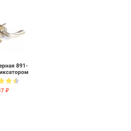
ерная 891-
фиксатором
37 ₽