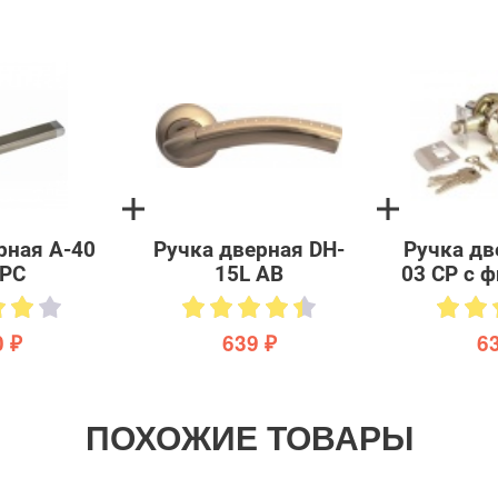
рная A-40
Ручка дверная DH-
Ручка дв
/PC
15L AB
03 CP с 
 ₽
639 ₽
6
ПОХОЖИЕ ТОВАРЫ