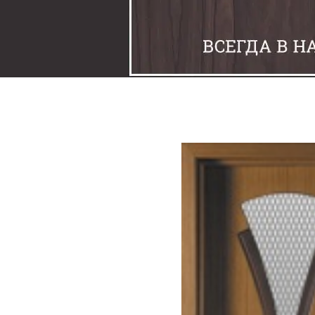
Задвижки
Замки
Защелки
Накладки под фиксаторы
Петли
Шпингалеты
Ручки
Упоры