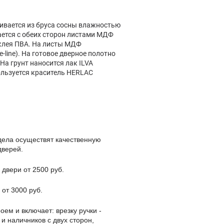
ливается из бруса сосны влажностью
ается с обеих сторон листами МДФ
клея ПВА. На листы МДФ
-line). На готовое дверное полотно
 На грунт наносится лак ILVA
ользуется краситель HERLAC
дела осуществят качественную
дверей.
 двери от 2500 руб.
 от 3000 руб.
оем и включает: врезку ручки -
 и наличников с двух сторон,