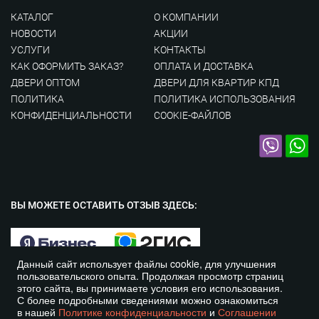
КАТАЛОГ
О КОМПАНИИ
НОВОСТИ
АКЦИИ
УСЛУГИ
КОНТАКТЫ
КАК ОФОРМИТЬ ЗАКАЗ?
ОПЛАТА И ДОСТАВКА
ДВЕРИ ОПТОМ
ДВЕРИ ДЛЯ КВАРТИР КПД
ПОЛИТИКА
ПОЛИТИКА ИСПОЛЬЗОВАНИЯ
КОНФИДЕНЦИАЛЬНОСТИ
COOKIE-ФАЙЛОВ
ВЫ МОЖЕТЕ ОСТАВИТЬ
ОТЗЫВ ЗДЕСЬ:
Данный сайт использует файлы cookie, для улучшения
пользовательского опыта. Продолжая просмотр страниц
этого сайта, вы принимаете условия его использования.
С более подробными сведениями можно ознакомиться
© Курская Дверная Компания 2016-2026 год. Все права
в нашей
Политике конфиденциальности
и
Соглашении
защищены