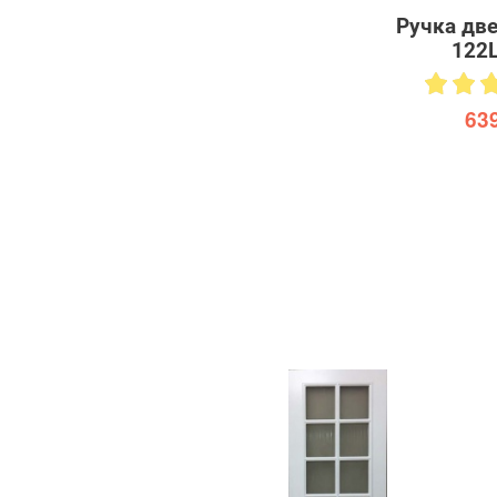
Ручка дв
122
639