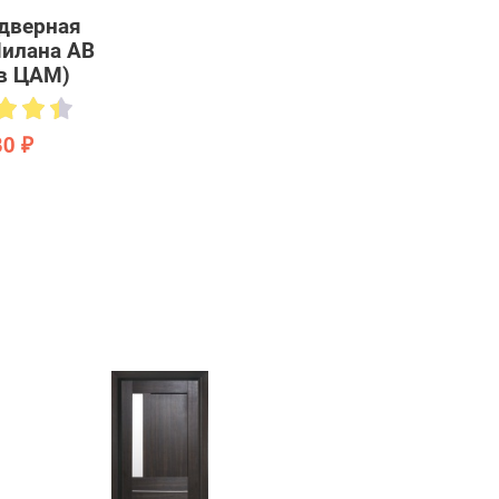
дверная
 Милана AB
в ЦАМ)
30 ₽