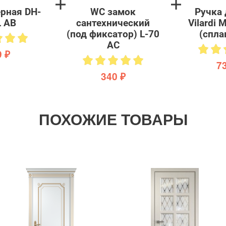
ерная DH-
WC замок
Ручка 
L AB
сантехнический
Vilardi
(под фиксатор) L-70
(спла
AC
 ₽
7
340 ₽
ПОХОЖИЕ ТОВАРЫ