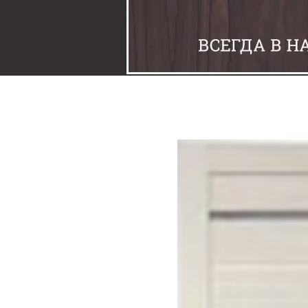
Задвижки
Замки
Защелки
Накладки под фиксаторы
Петли
Шпингалеты
Ручки
Упоры