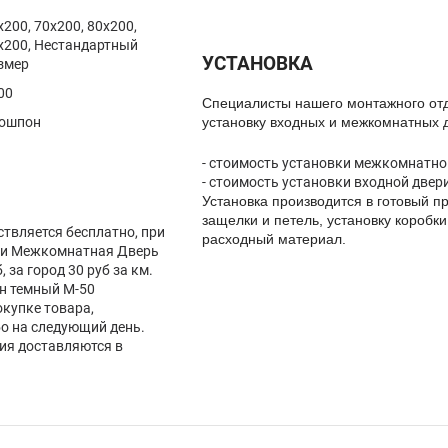
x200, 70x200, 80x200,
x200, Нестандартный
УСТАНОВКА
змер
00
Спeциалисты нашего монтажного от
ошпон
установку входных и межкомнатных 
- стоимость установки межкомнатной
- стоимость установки входной двери
Установка производится в готовый пр
защелки и петель, установку коробки
ствляется бесплатно, при
расходный материал.
вки Межкомнатная Дверь
, за город 30 руб за км.
н темный М-50
окупке товара,
бо на следующий день.
лия доставляются в