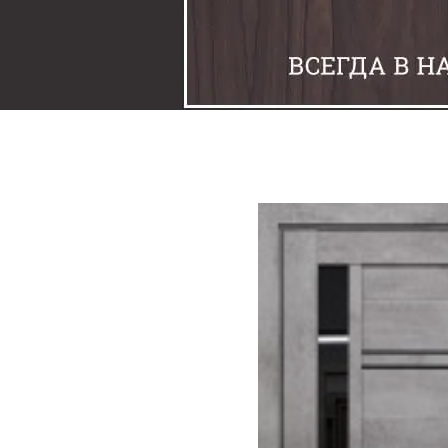
Задвижки
Замки
Защелки
Накладки под фиксаторы
Петли
Шпингалеты
Ручки
Упоры