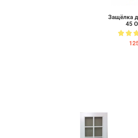
Защёлка д
45 O
125