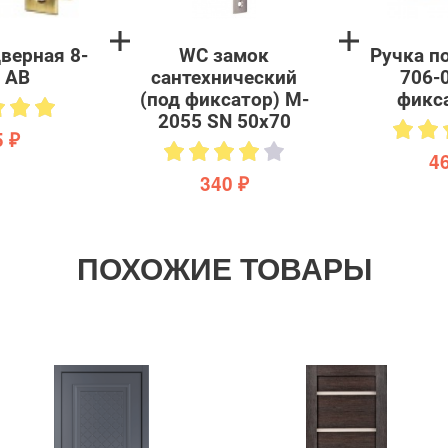
верная 8-
WC замок
Ручка п
 AB
сантехнический
706-
(под фиксатор) M-
фикс
2055 SN 50х70
 ₽
4
340 ₽
ПОХОЖИЕ ТОВАРЫ