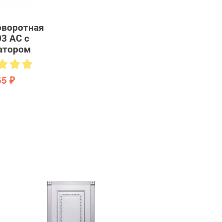
оворотная
03 AC с
атором
65 ₽