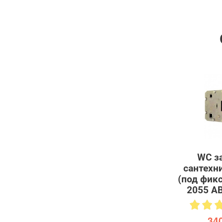
WC з
сантехн
(под фикс
2055 A
340