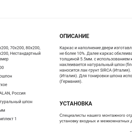
ОПИСАНИЕ
x200, 70x200, 80x200,
Каркас и наполнение двери изготав
x200, Нестандартный
не более 10%. Далее каркас обклеив
змер
толщиной 5.5мм. с использованием 
наклеивается натуральный шпон (fine
00
наносится лак-грунт SIRCA (Италия).
(Италия). Для тонировки шпона исп
ошпон
(Германия).
ухое
ALAN, Россия
туральный шпон
УСТАНОВКА
мм
Специалисты нашего монтажного от
мплект 1
установку входных и межкомнатных 