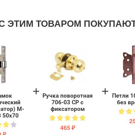
С ЭТИМ ТОВАРОМ ПОКУПАЮ
амок
Ручка поворотная
Петли 1
ический
706-03 CP с
без вр
атор) M-
фиксатором
B 50х70
2
465 ₽
 ₽