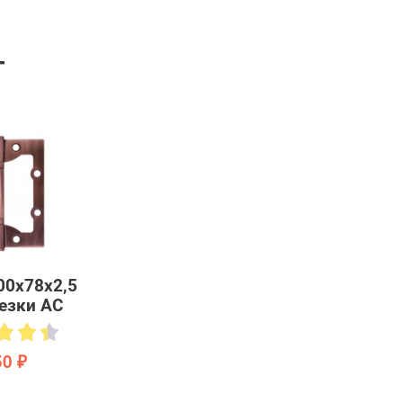
Т
00х78х2,5
езки AC
50 ₽