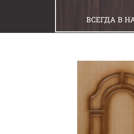
Задвижки
Замки
Защелки
Накладки под фиксаторы
Петли
Шпингалеты
Ручки
Упоры