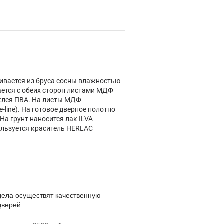
ливается из бруса сосны влажностью
ается с обеих сторон листами МДФ
клея ПВА. На листы МДФ
-line). На готовое дверное полотно
 На грунт наносится лак ILVA
ользуется краситель HERLAC
дела осуществят качественную
дверей.